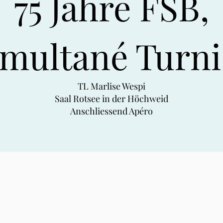
75 Jahre FSB,
imultané Turni
TL Marlise Wespi
Saal Rotsee in der Höchweid
Anschliessend Apéro