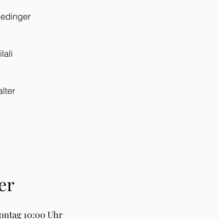
Hedinger
lali
lter
er
ontag 10:00 Uhr