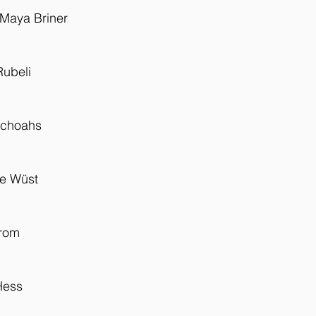
Maya Briner
Rubeli
Schoahs
ie Wüst
trom
Hess