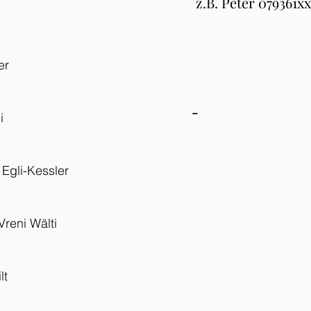
z.B. Peter 079361x
er
-
i
Egli-Kessler
reni Wälti
lt