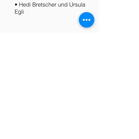
• Hedi Bretscher und Ursula
Egli
Suche Partner/in. Bitte nach
Vorname in gleiches Feld Telefon -
Nr. eingeben!
z.B. Peter 079361xxxx
-
Abmelden
Über das Turnier
Anmeldung bis spätestens Montag 10:00
Uhr
Turnier findet statt ab 4 vollen Tischen,