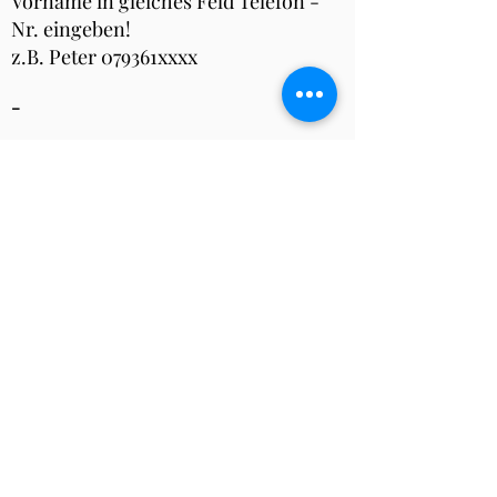
Vorname in gleiches Feld Telefon -
Nr. eingeben!
z.B. Peter 079361xxxx
-
Abmelden
Über das Turnier
Anmeldung bis spätestens Montag 10:00
Uhr
Turnier findet statt ab 4 vollen Tischen,
bereits angemeldete Personen erhalten
eine Absage via Email falls die
Mindestspielerzahl nicht erfüllt ist.