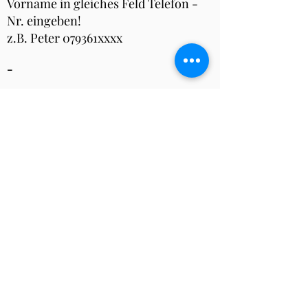
Vorname in gleiches Feld Telefon -
Nr. eingeben!
z.B. Peter 079361xxxx
-
Abmelden
Über das Turnier
Anmeldung bis spätestens Montag 10:00
Uhr
Turnier findet statt ab 4 vollen Tischen,
bereits angemeldete Personen erhalten
eine Absage via Email falls die
Mindestspielerzahl nicht erfüllt ist.