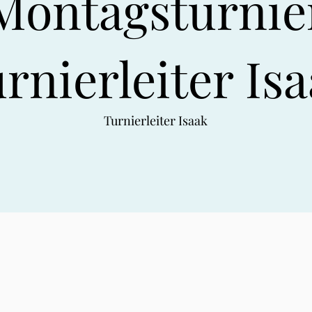
Montagsturnie
rnierleiter Is
Turnierleiter Isaak