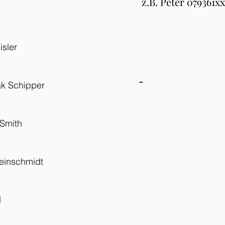
z.B. Peter 079361x
sler
-
k Schipper
 Smith
leinschmidt
d