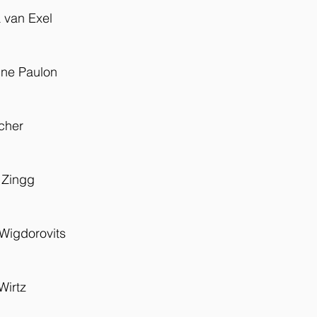
 van Exel
nne Paulon
cher
 Zingg
 Wigdorovits
Wirtz