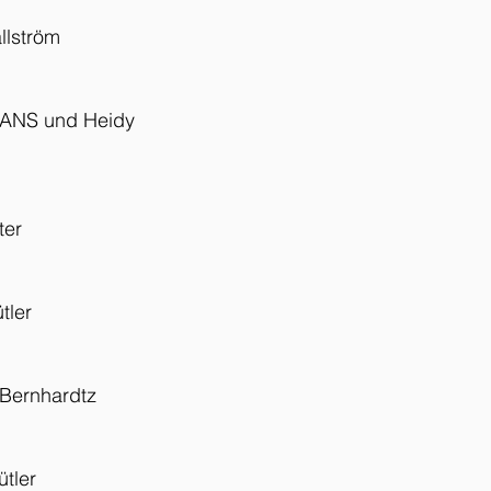
llström
MANS und Heidy
ter
tler
 Bernhardtz
ütler