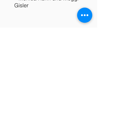
Gisler
Suche Partner/in. Bitte nach
Vorname in gleiches Feld Telefon -
Nr. eingeben!
z.B. Peter 079361xxxx
-
Abmelden
Über das Turnier
Anmeldung bis spätestens Montag 10:00
Uhr
Turnier findet statt ab 4 vollen Tischen,