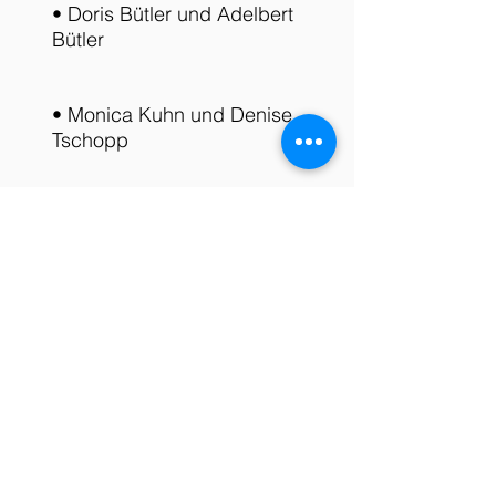
• Doris Bütler und Adelbert
Bütler
• Monica Kuhn und Denise
Tschopp
Suche Partner/in. Bitte nach
Vorname in gleiches Feld Telefon -
Nr. eingeben!
z.B. Peter 079361xxxx
-
Abmelden
Über das Turnier