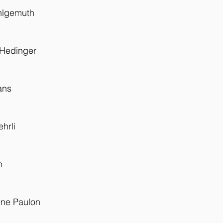
ohlgemuth
 Hedinger
ans
hrli
h
nne Paulon