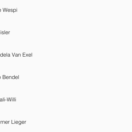
e Wespi
sler
dela Van Exel
e Bendel
li-Willi
rner Lieger