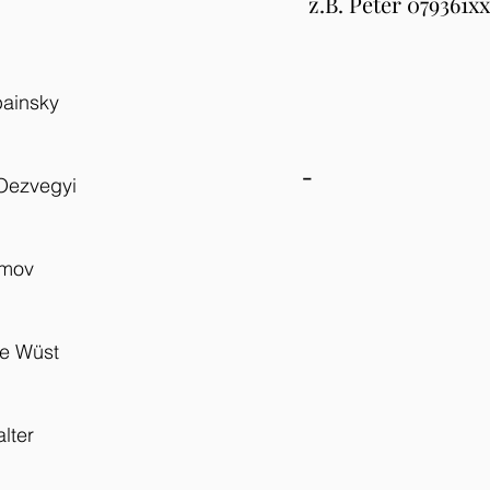
z.B. Peter 079361x
painsky
-
Oezvegyi
umov
ie Wüst
lter