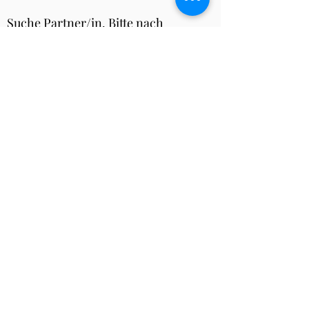
Suche Partner/in. Bitte nach
Vorname in gleiches Feld Telefon -
Nr. eingeben!
z.B. Peter 079361xxxx
-
Abmelden
Über das Turnier
Anmeldung bis spätestens Montag 10:00
Uhr
Turnier findet statt ab 4 vollen Tischen,
bereits angemeldete Personen erhalten
eine Absage via Email falls die
Mindestspielerzahl nicht erfüllt ist.