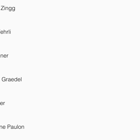
 Zingg
ehrli
iner
i Graedel
er
nne Paulon