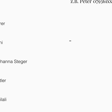
z.B. Peter 079361x
rer
-
ni
ohanna Steger
ler
lali