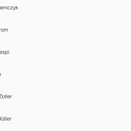
iemczyk
trom
espi
h
oller
ütler