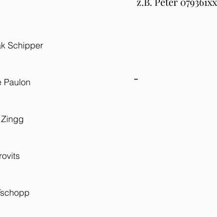
z.B. Peter 079361x
k Schipper
-
e Paulon
 Zingg
ovits
Tschopp