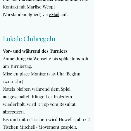
Kontakt mit Marlise Wespi
(Vorstandsmitglied) via
eMail
auf.
Lokale Clubregeln
Vor- und während des Turniers
Anmeldung via Webseite bis spätestens 10h
am Turniertag.
Mise en place Montag 13.45 Uhr (Beginn
14.00 Uhr)
Natels bleiben während dem Spiel
ausgeschaltet. Klingelt es trotzdem
wiederholt, wird ¼ Top vom Resultat
abgezogen.
Bis und mit 12 Tischen wird Howell-, ab 12 ½
Tischen Mitchell- Movement gespielt.