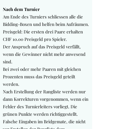
Nach dem Turnier
Am Ende des Turniers schliessen alle die
Bidding-Boxen und helfen beim Aufräumen.
Preisgeld: Die ersten drei Paare erhalten
CHF 10.00 Preisgeld pro Spieler.
Der Anspruch auf das Preisgeld verfällt,
wenn die Gewinner nicht mehr anwesend
sind.
Bei zwei oder mehr Paaren mit gleichen
Prozenten muss das Preisgeld geteilt
werden.
Nach Erstellung der Rangliste werden nur
dann Korrekturen vorgenommen, wenn ein
Fehler des Turnierleiters vorliegt. Die
grünen Punkte werden richtiggestellt.
Falsche Eingaben im Bridgemate, die nicht